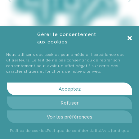
Gérer le consentement
aux cookies
Nous utilisons des cookies pour améliorer l'expérience des
utilisateurs. Le fait de ne pas consentir ou de retirer son
consentement peut avoir un effet négatif sur certaines
caractéristiques et fonctions de notre site web.
MENUS
RÉSERVATION
Acceptez
OFFREZ
Refuser
RESTAURANT
Voir les préférences
C. Entença, 57. 08015 BCN
935 252 318
688 973 732
Política de cookies
Politique de confidentialité
Avis juridique